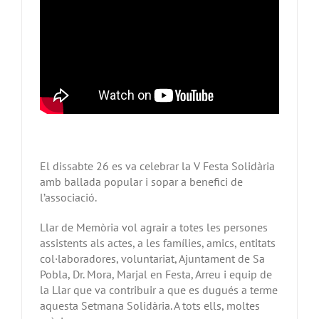
El dissabte 26 es va celebrar la V Festa Solidària
amb ballada popular i sopar a benefici de
l’associació.
Llar de Memòria vol agrair a totes les persones
assistents als actes, a les famílies, amics, entitats
col·laboradores, voluntariat, Ajuntament de Sa
Pobla, Dr. Mora, Marjal en Festa, Arreu i equip de
la Llar que va contribuir a que es dugués a terme
aquesta Setmana Solidària. A tots ells, moltes