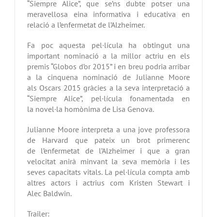
“Siempre Alice”, que se’ns dubte potser una
meravellosa eina informativa i educativa en
relació a l’enfermetat de l’Alzheimer.
Fa poc aquesta pel·lícula ha obtingut una
important nominació a la millor actriu en els
premis “Globos d’or 2015” i en breu podria arribar
a la cinquena nominació de Julianne Moore
als Oscars 2015 gràcies a la seva interpretació a
“Siempre Alice”, pel·lícula fonamentada en
la novel·la homònima de Lisa Genova.
Julianne Moore interpreta a una jove professora
de Harvard que pateix un brot primerenc
de l’enfermetat de l’Alzheimer i que a gran
velocitat anirà minvant la seva memòria i les
seves capacitats vitals. La pel·lícula compta amb
altres actors i actrius com Kristen Stewart i
Alec Baldwin.
Trailer: