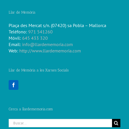
Llar de Memòria
Plaça des Mercat s/n. (07420) sa Pobla – Mallorca
Teléfono:
971 541260
Móvil:
645 433 320
Email:
info@llardememoria.com
Web:
http://www.llardememoria.com
Llar de Memòria a les Xarxes Socials
Cerca a llardememoria.com
Buscar: