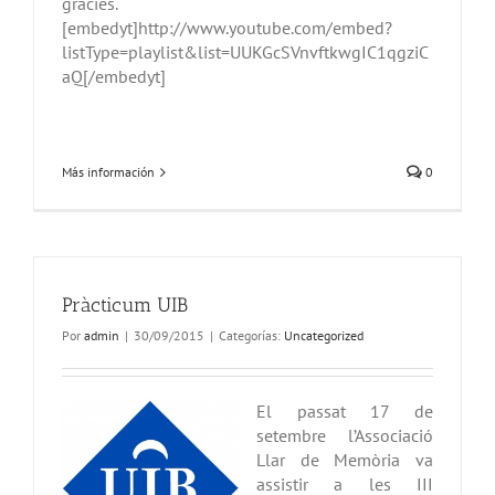
gràcies.
[embedyt]http://www.youtube.com/embed?
listType=playlist&list=UUKGcSVnvftkwgIC1qgziC
aQ[/embedyt]
Más información
0
Pràcticum UIB
Por
admin
|
30/09/2015
|
Categorías:
Uncategorized
El passat 17 de
setembre l’Associació
Llar de Memòria va
assistir a les III