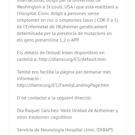
internacional, dirigit per la Universitat de
Washington a St Louis, USA i que està realitzant a
l’Hospital Clínic dirigit a persones sense
símptomes en risc o símptomes lleus ( CDR 0 a 1)
de l’Enfermetat de l’Alzheimer genèticament
determinada per la presència de mutacions en
els gens presenilina 1,2 o APP.
Els detalls de l’estudi estan disponibles en
castellà a: http://dianxr.org/ES/default.htm.
També ens facilita la pàgina per demanar més
informació :
http://dianxr.org/ES/FamilyLandingPage.htm
O bé contactar a la següent direcció:
Dra Raquel Sánchez- Valle Unidad de Alzheimer y
otros trastornos cognitivos
Servicio de Neurologia Hospital clínic. IDIBAPS