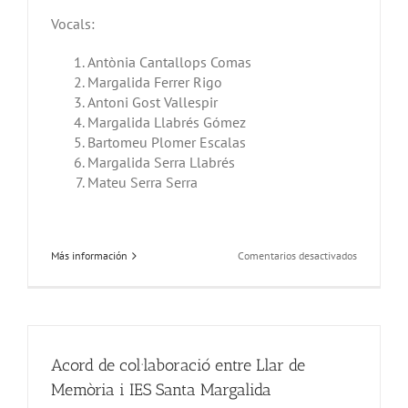
Vocals:
Antònia Cantallops Comas
Margalida Ferrer Rigo
Antoni Gost Vallespir
Margalida Llabrés Gómez
Bartomeu Plomer Escalas
Margalida Serra Llabrés
Mateu Serra Serra
en
Más información
Comentarios desactivados
Candidatur
de
la
Junta
Directiva
de
Acord de col·laboració entre Llar de
l’Associació
Llar
Memòria i IES Santa Margalida
de