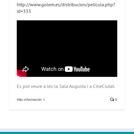
http://www.golem.es/distribucion/pelicula.php?
id=333
Es pot veure a les la Sala Augusta i a CineCiutat.
Más información
0