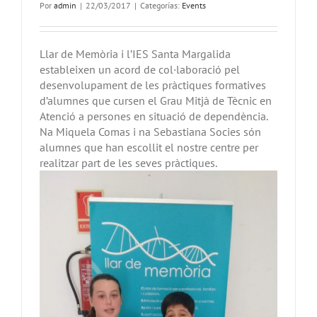
Memòria
Por
admin
|
22/03/2017
|
Categorías:
Events
–
ELECCIONS
2020
Llar de Memòria i l’IES Santa Margalida
estableixen un acord de col·laboració pel
desenvolupament de les pràctiques formatives
d’alumnes que cursen el Grau Mitjà de Tècnic en
Atenció a persones en situació de dependència.
Na Miquela Comas i na Sebastiana Socies són
alumnes que han escollit el nostre centre per
realitzar part de les seves pràctiques.