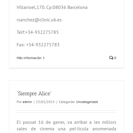
Villarroel,170. Cp:08036 Barcelona
rsanchez@clinic.ub.es
Telf:+34-932275785
Fax: +34-932275783
Más información
0
“Siempre Alice”
Por
admin
|
25/02/2015
|
Categorías:
Uncategorized
El passat 16 de gener, va arribar a les millors
sales de cinema una pel·lícula anomenada