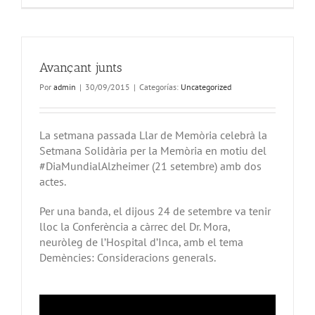
Avançant junts
Por
admin
|
30/09/2015
|
Categorías:
Uncategorized
La setmana passada Llar de Memòria celebrà la
Setmana Solidària per la Memòria en motiu del
#DiaMundialAlzheimer (21 setembre) amb dos
actes.
Per una banda, el dijous 24 de setembre va tenir
lloc la Conferència a càrrec del Dr. Mora,
neuròleg de l’Hospital d’Inca, amb el tema
Demències: Consideracions generals.